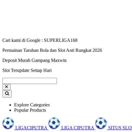
Cari kami di Google : SUPERLIGA168
Permainan Taruhan Bola dan Slot Anti Rungkat 2026
Deposit Murah Gampang Maxwin
Slot Terupdate Setiap Hari
Explore Categories
Popular Products
LIGACIPUTRA
LIGA CIPUTRA
SITUS SLO